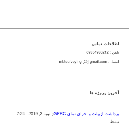
اطلاعات تماس
تلفن : 09354930212
ایمیل : mktsurveying [@] gmail.com
آخرین پروژه ها
برداشت ازبیلت و اجرای نمای GFRC
ژانویه 3, 2019 - 7:24
ب.ظ