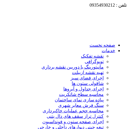
تلفن : 09354930212
صفحه نخست
خدمات
نقشه تفکیک
توپوگرافی
مانیتورینگ با دوربین نقشه برداری
تهیه نقشه ازبیلت
اجرای فضای سبز
شاقولی ستون ها
اجرای جداول و آبروها
محاسبه سطح شاتکریت
پیاده سازی نمای ساختمان
سنگ فرش معابر شهری
محاسبه حجم عملیات خاکبرداری
کنترل تراز سقف های دال بتنی
اجرای صفحه ستون و فونداسیون
تیغه چینی دیوارهای داخلی و خارجی