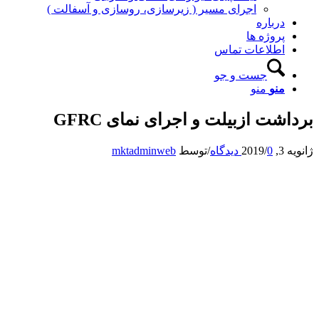
اجرای مسیر ( زیرسازی، روسازی و آسفالت )
درباره
پروژه ها
اطلاعات تماس
جست و جو
منو
منو
برداشت ازبیلت و اجرای نمای GFRC
ژانویه 3, 2019
0 دیدگاه
/
/
توسط
mktadminweb