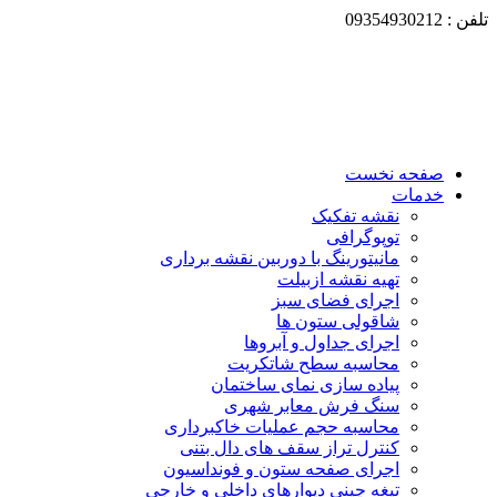
تلفن : 09354930212
صفحه نخست
خدمات
نقشه تفکیک
توپوگرافی
مانیتورینگ با دوربین نقشه برداری
تهیه نقشه ازبیلت
اجرای فضای سبز
شاقولی ستون ها
اجرای جداول و آبروها
محاسبه سطح شاتکریت
پیاده سازی نمای ساختمان
سنگ فرش معابر شهری
محاسبه حجم عملیات خاکبرداری
کنترل تراز سقف های دال بتنی
اجرای صفحه ستون و فونداسیون
تیغه چینی دیوارهای داخلی و خارجی