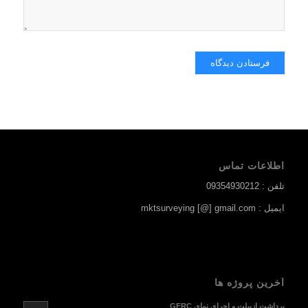
اطلاعات تماس
تلفن : 09354930212
ایمیل : mktsurveying [@] gmail.com
آخرین پروژه ها
برداشت ازبیلت و اجرای نمای GFRC