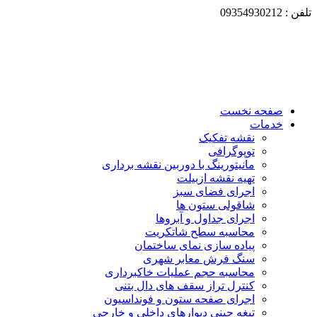
تلفن : 09354930212
صفحه نخست
خدمات
نقشه تفکیک
توپوگرافی
مانیتورینگ با دوربین نقشه برداری
تهیه نقشه ازبیلت
اجرای فضای سبز
شاقولی ستون ها
اجرای جداول و آبروها
محاسبه سطح شاتکریت
پیاده سازی نمای ساختمان
سنگ فرش معابر شهری
محاسبه حجم عملیات خاکبرداری
کنترل تراز سقف های دال بتنی
اجرای صفحه ستون و فونداسیون
تیغه چینی دیوارهای داخلی و خارجی