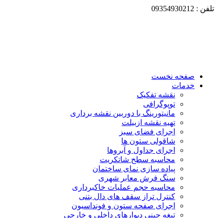
تلفن : 09354930212
صفحه نخست
خدمات
نقشه تفکیک
توپوگرافی
مانیتورینگ با دوربین نقشه برداری
تهیه نقشه ازبیلت
اجرای فضای سبز
شاقولی ستون ها
اجرای جداول و آبروها
محاسبه سطح شاتکریت
پیاده سازی نمای ساختمان
سنگ فرش معابر شهری
محاسبه حجم عملیات خاکبرداری
کنترل تراز سقف های دال بتنی
اجرای صفحه ستون و فونداسیون
تیغه چینی دیوارهای داخلی و خارجی