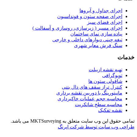
اجرای جداول و آبروها
اجرای صفحه ستون و فونداسیون
اجرای فضای سبز
اجرای مسیر ( زیرسازی، روسازی و آسفالت )
پیاده سازی نمای ساختمان
تیغه چینی دیوارهای داخلی و خارجی
سنگ فرش معابر شهری
خدمات
تهیه نقشه ازبیلت
توپوگرافی
شاقولی ستون ها
کنترل تراز سقف های دال بتنی
مانیتورینگ با دوربین نقشه برداری
محاسبه حجم عملیات خاکبرداری
محاسبه سطح شاتکریت
نقشه تفکیک
تمامی حقوق این وب سایت متعلق به MKTSurveying می باشد.
طراحی وب سایت توسط شرکت اپرنگ