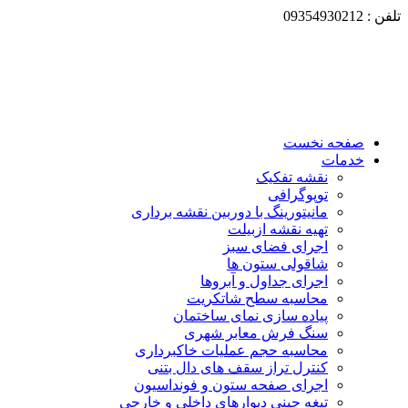
تلفن : 09354930212
صفحه نخست
خدمات
نقشه تفکیک
توپوگرافی
مانیتورینگ با دوربین نقشه برداری
تهیه نقشه ازبیلت
اجرای فضای سبز
شاقولی ستون ها
اجرای جداول و آبروها
محاسبه سطح شاتکریت
پیاده سازی نمای ساختمان
سنگ فرش معابر شهری
محاسبه حجم عملیات خاکبرداری
کنترل تراز سقف های دال بتنی
اجرای صفحه ستون و فونداسیون
تیغه چینی دیوارهای داخلی و خارجی