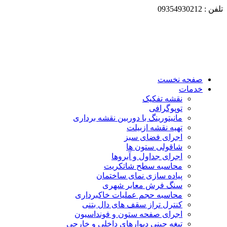
تلفن : 09354930212
صفحه نخست
خدمات
نقشه تفکیک
توپوگرافی
مانیتورینگ با دوربین نقشه برداری
تهیه نقشه ازبیلت
اجرای فضای سبز
شاقولی ستون ها
اجرای جداول و آبروها
محاسبه سطح شاتکریت
پیاده سازی نمای ساختمان
سنگ فرش معابر شهری
محاسبه حجم عملیات خاکبرداری
کنترل تراز سقف های دال بتنی
اجرای صفحه ستون و فونداسیون
تیغه چینی دیوارهای داخلی و خارجی