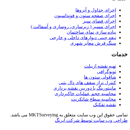
اجرای جداول و آبروها
اجرای صفحه ستون و فونداسیون
اجرای فضای سبز
اجرای مسیر ( زیرسازی، روسازی و آسفالت )
پیاده سازی نمای ساختمان
تیغه چینی دیوارهای داخلی و خارجی
سنگ فرش معابر شهری
خدمات
تهیه نقشه ازبیلت
توپوگرافی
شاقولی ستون ها
کنترل تراز سقف های دال بتنی
مانیتورینگ با دوربین نقشه برداری
محاسبه حجم عملیات خاکبرداری
محاسبه سطح شاتکریت
نقشه تفکیک
تمامی حقوق این وب سایت متعلق به MKTSurveying می باشد.
طراحی وب سایت توسط شرکت اپرنگ