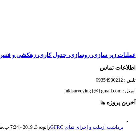
عملیات زیر سازی، روسازی، جدول کاری، زهکشی و فن
اطلاعات تماس
تلفن : 09354930212
ایمیل : mktsurveying [@] gmail.com
آخرین پروژه ها
برداشت ازبیلت و اجرای نمای GFRC
ژانویه 3, 2019 - 7:24 ب.ظ