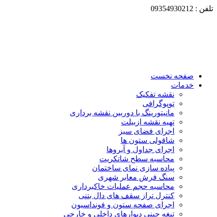
تلفن : 09354930212
صفحه نخست
خدمات
نقشه تفکیک
توپوگرافی
مانیتورینگ با دوربین نقشه برداری
تهیه نقشه ازبیلت
اجرای فضای سبز
شاقولی ستون ها
اجرای جداول و آبروها
محاسبه سطح شاتکریت
پیاده سازی نمای ساختمان
سنگ فرش معابر شهری
محاسبه حجم عملیات خاکبرداری
کنترل تراز سقف های دال بتنی
اجرای صفحه ستون و فونداسیون
تیغه چینی دیوارهای داخلی و خارجی