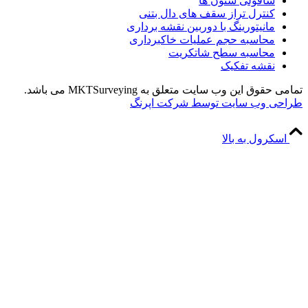
اقولی ستون ها
نترل تراز سقف های دال بتنی
نیتورینگ با دوربین نقشه برداری
حاسبه حجم عملیات خاکبرداری
حاسبه سطح شاتکریت
قشه تفکیک
این وب سایت متعلق به MKTSurveying می باشد.
وب سایت توسط شرکت اپرنگ
ول به بالا