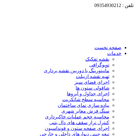
فحه نخست
دمات
نقشه تفکیک
توپوگرافی
مانیتورینگ با دوربین نقشه برداری
تهیه نقشه ازبیلت
اجرای فضای سبز
شاقولی ستون ها
اجرای جداول و آبروها
محاسبه سطح شاتکریت
پیاده سازی نمای ساختمان
سنگ فرش معابر شهری
محاسبه حجم عملیات خاکبرداری
کنترل تراز سقف های دال بتنی
اجرای صفحه ستون و فونداسیون
تیغه چینی دیوارهای داخلی و خارجی