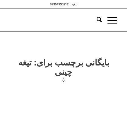
تلفن : 09354930212
بایگانی برچسب برای:
تیغه
چینی