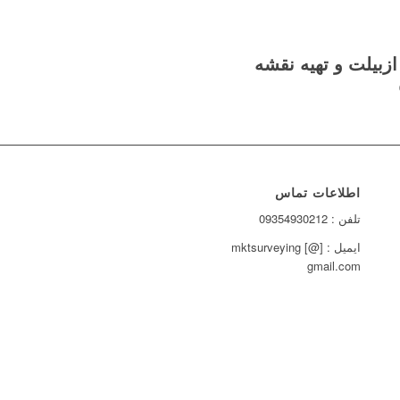
زبیلت و تهیه نقشه
اطلاعات تماس
تلفن : 09354930212
ایمیل : mktsurveying [@]
gmail.com