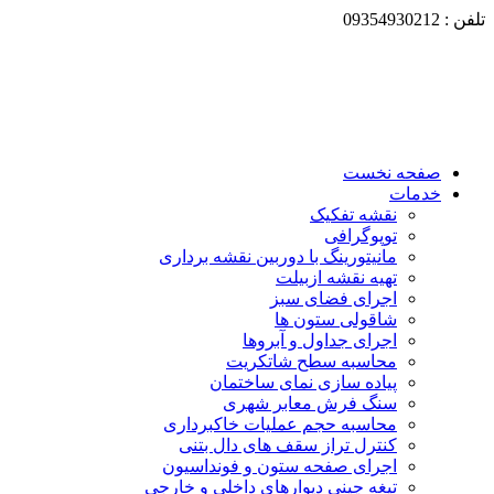
تلفن : 09354930212
صفحه نخست
خدمات
نقشه تفکیک
توپوگرافی
مانیتورینگ با دوربین نقشه برداری
تهیه نقشه ازبیلت
اجرای فضای سبز
شاقولی ستون ها
اجرای جداول و آبروها
محاسبه سطح شاتکریت
پیاده سازی نمای ساختمان
سنگ فرش معابر شهری
محاسبه حجم عملیات خاکبرداری
کنترل تراز سقف های دال بتنی
اجرای صفحه ستون و فونداسیون
تیغه چینی دیوارهای داخلی و خارجی